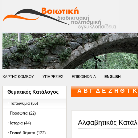
ΧΑΡΤΗΣ ΚΟΜΒΟΥ
ΥΠΗΡΕΣΙΕΣ
ΕΠΙΚΟΙΝΩΝΙΑ
ENGLISH
Α
Β
Γ
Δ
Ε
Ζ
Η
Θ
Ι
Κ
Θεματικός Κατάλογος
Τοπωνύμια (55)
Πρόσωπα (22)
Αλφαβητικός Κατάλ
Ιστορία (44)
Γενικά θέματα (122)