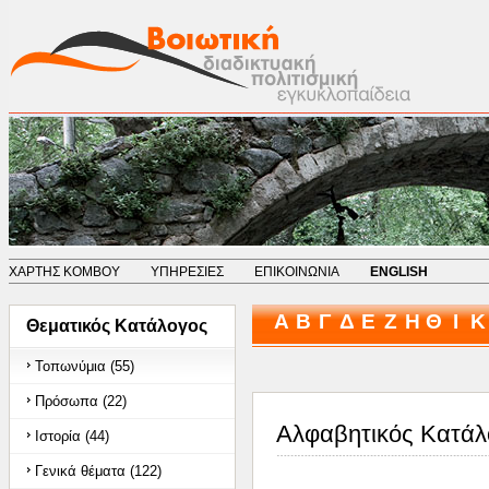
ΧΑΡΤΗΣ ΚΟΜΒΟΥ
ΥΠΗΡΕΣΙΕΣ
ΕΠΙΚΟΙΝΩΝΙΑ
ENGLISH
Α
Β
Γ
Δ
Ε
Ζ
Η
Θ
Ι
Κ
Θεματικός Κατάλογος
Τοπωνύμια (55)
Πρόσωπα (22)
Αλφαβητικός Κατάλ
Ιστορία (44)
Γενικά θέματα (122)