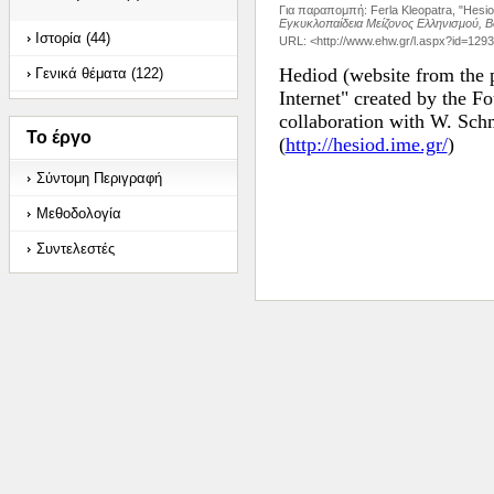
Για παραπομπή
:
Ferla Kleopatra, "Hesio
Εγκυκλοπαίδεια Μείζονος Ελληνισμού, Β
Ιστορία (44)
URL: <
http://www.ehw.gr/l.aspx?id=129
Hediod (website from the p
Γενικά θέματα (122)
Internet" created by the F
collaboration with W. Schm
Το έργο
(
http://hesiod.ime.gr/
)
Σύντομη Περιγραφή
Μεθοδολογία
Συντελεστές