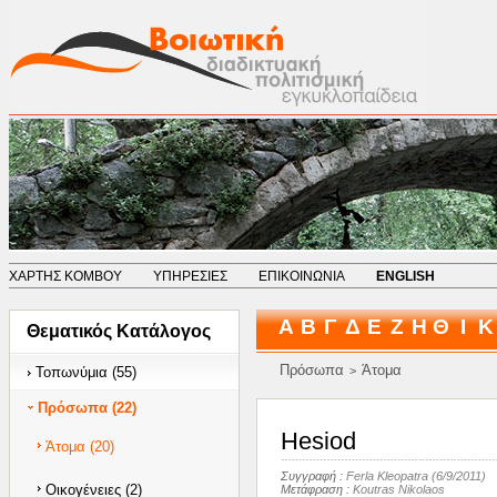
ΧΑΡΤΗΣ ΚΟΜΒΟΥ
ΥΠΗΡΕΣΙΕΣ
ΕΠΙΚΟΙΝΩΝΙΑ
ENGLISH
Α
Β
Γ
Δ
Ε
Ζ
Η
Θ
Ι
Κ
Θεματικός Κατάλογος
Πρόσωπα
Άτομα
Τοπωνύμια (55)
>
Πρόσωπα (22)
Hesiod
Άτομα (20)
Συγγραφή :
Ferla Kleopatra
(6/9/2011)
Οικογένειες (2)
Μετάφραση :
Koutras Nikolaos