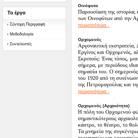
Οινόφυτα
Παρουσίαση της ιστορίας 
Το έργο
των Οινοφύτων από την Α
Σύντομη Περιγραφή
περισσότερα...
Μεθοδολογία
Ορχομενός
Συντελεστές
Αργοναυτική εκστρατεία, 
Εργίνoς και Ορχομενός, α
Σκριπούς: Ένας τόπος, μια
σήμερα, με περιόδους ιδια
σημασία του. Ο σημερινός
του 1920 από τη συνένωση
της Πετρομαγούλας και τη
περισσότερα...
Ορχομενός (Αρχαιότητα)
Η πόλη του Ορχομενού φιλ
σημαντικότερους αρχαιολο
κάστρο, το θέατρο, το θο
Τα μνημεία της συγκέντρω
περιηγητών και ερευνητώ