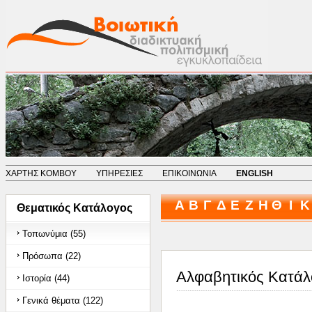
ΧΑΡΤΗΣ ΚΟΜΒΟΥ
ΥΠΗΡΕΣΙΕΣ
ΕΠΙΚΟΙΝΩΝΙΑ
ENGLISH
Α
Β
Γ
Δ
Ε
Ζ
Η
Θ
Ι
Κ
Θεματικός Κατάλογος
Τοπωνύμια (55)
Πρόσωπα (22)
Αλφαβητικός Κατάλ
Ιστορία (44)
Γενικά θέματα (122)