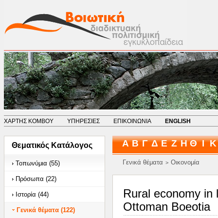
ΧΑΡΤΗΣ ΚΟΜΒΟΥ
ΥΠΗΡΕΣΙΕΣ
ΕΠΙΚΟΙΝΩΝΙΑ
ENGLISH
Α
Β
Γ
Δ
Ε
Ζ
Η
Θ
Ι
Κ
Θεματικός Κατάλογος
Γενικά θέματα
Οικονομία
Τοπωνύμια (55)
>
Πρόσωπα (22)
Rural economy in 
Ιστορία (44)
Ottoman Boeotia
Γενικά θέματα (122)