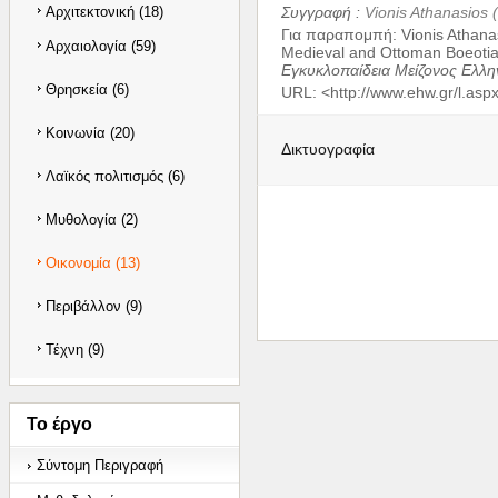
Αρχιτεκτονική (18)
Συγγραφή :
Vionis Athanasios
Για παραπομπή
:
Vionis Athana
Αρχαιολογία (59)
Μedieval and Ottoman Boeotia
Εγκυκλοπαίδεια Μείζονος Ελλη
Θρησκεία (6)
URL: <
http://www.ehw.gr/l.as
Κοινωνία (20)
Δικτυογραφία
Λαϊκός πολιτισμός (6)
Μυθολογία (2)
Οικονομία (13)
Περιβάλλον (9)
Τέχνη (9)
Το έργο
Σύντομη Περιγραφή